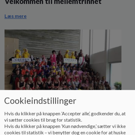
Velkommen til mellemtrinnet
Læs mere
Cookieindstillinger
Hvis du klikker på knappen ’Accepter alle’, godkender du, at
vi sætter cookies til brug for statistik.
Velkommen til udskolingen
Hvis du klikker på knappen ’Kun nødvendige,’ sætter vi ikke
cookies til statistik – vi benytter dog en cookie for at huske
Her kan du læse om vores udskoling