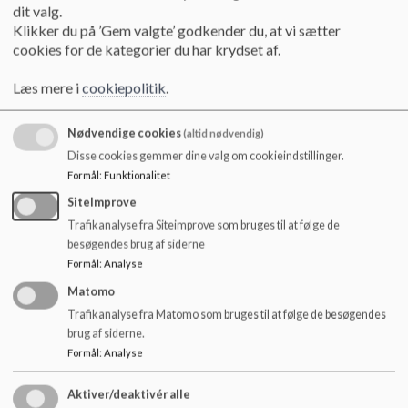
dit valg.
Læs mere
Klikker du på ’Gem valgte’ godkender du, at vi sætter
cookies for de kategorier du har krydset af.
Læs mere i
cookiepolitik
.
Nødvendige cookies
(altid nødvendig)
Disse cookies gemmer dine valg om cookieindstillinger.
Formål
:
Funktionalitet
SiteImprove
Trafikanalyse fra Siteimprove som bruges til at følge de
besøgendes brug af siderne
Formål
:
Analyse
Matomo
Trafikanalyse fra Matomo som bruges til at følge de besøgendes
brug af siderne.
DUS
Formål
:
Analyse
Kontakt, information, takster og DUS fællesmål
Læs mere
Aktiver/deaktivér alle