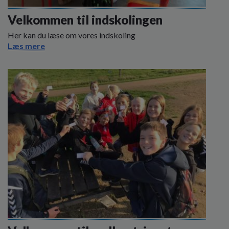
o
l
Velkommen til indskolingen
d
Her kan du læse om vores indskoling
e
Læs mere
t